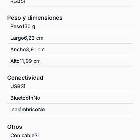
RGB
Si
Peso y dimensiones
Peso
130 g
Largo
6,22 cm
Ancho
3,91 cm
Alto
11,99 cm
Conectividad
USB
Si
Bluetooth
No
Inalámbrico
No
Otros
Con cable
Si