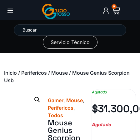
0
Servicio Técnico
Inicio
/
Perifericos
/
Mouse
/ Mouse Genius Scorpion
Usb
Agotado
Gamer
,
Mouse
,
$
31.300,
Perifericos
,
Todos
Mouse
Agotado
Genius
Scorpion