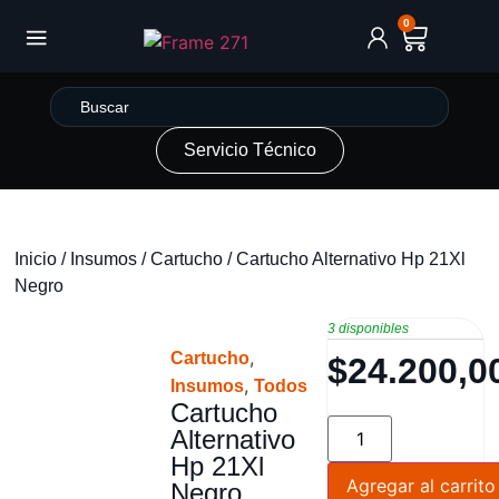
0
Servicio Técnico
Inicio
/
Insumos
/
Cartucho
/ Cartucho Alternativo Hp 21Xl
Negro
3 disponibles
,
Cartucho
$
24.200,0
,
Insumos
Todos
Cartucho
Alternativo
Hp 21Xl
Agregar al carrito
Negro