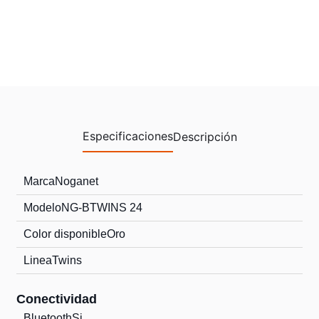
Especificaciones
Descripción
Marca
Noganet
Modelo
NG-BTWINS 24
Color disponible
Oro
Linea
Twins
Conectividad
Bluetooth
Si