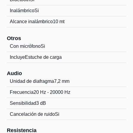
Inalámbrico
Si
Alcance inalámbrico
10 mt
Otros
Con micrófono
Si
Incluye
Estuche de carga
Audio
Unidad de diafragma
7,2 mm
Frecuencia
20 Hz - 20000 Hz
Sensibilidad
3 dB
Cancelación de ruido
Si
Resistencia