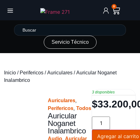
0
Servicio Técnico
Inicio
/
Perifericos
/
Auriculares
/ Auricular Noganet
Inalambrico
3 disponibles
,
Auriculares
$
33.200,0
,
Perifericos
Todos
Auricular
Noganet
Inalambrico
Agregar al carrito
,
Audio
Auricular