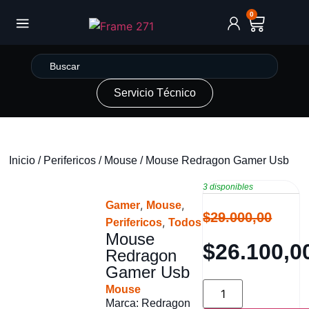
0
Servicio Técnico
Inicio
/
Perifericos
/
Mouse
/ Mouse Redragon Gamer Usb
3 disponibles
,
,
Gamer
Mouse
$
29.000,00
,
Perifericos
Todos
Mouse
$
26.100,0
Redragon
Gamer Usb
Mouse
Marca: Redragon