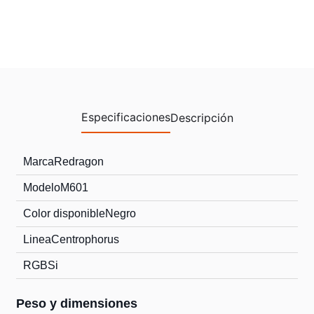
Especificaciones
Descripción
Marca
Redragon
Modelo
M601
Color disponible
Negro
Linea
Centrophorus
RGB
Si
Peso y dimensiones