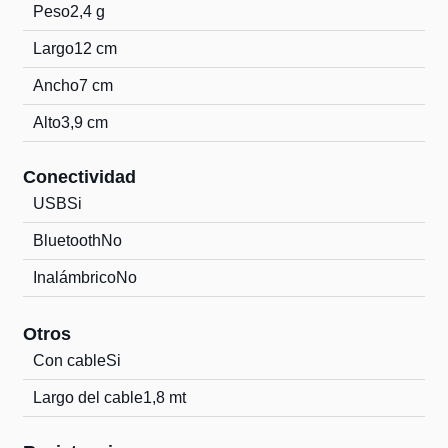
Peso
2,4 g
Largo
12 cm
Ancho
7 cm
Alto
3,9 cm
Conectividad
USB
Si
Bluetooth
No
Inalámbrico
No
Otros
Con cable
Si
Largo del cable
1,8 mt