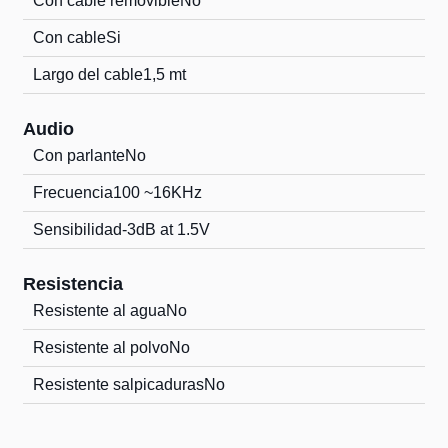
Con cable removible
No
Con cable
Si
Largo del cable
1,5 mt
Audio
Con parlante
No
Frecuencia
100 ~16KHz
Sensibilidad
-3dB at 1.5V
Resistencia
Resistente al agua
No
Resistente al polvo
No
Resistente salpicaduras
No