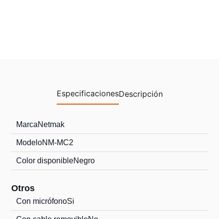
Especificaciones
Descripción
Marca
Netmak
Modelo
NM-MC2
Color disponible
Negro
Otros
Con micrófono
Si