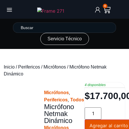
0
Servicio Técnico
Inicio
/
Perifericos
/
Micrófonos
/ Micrófono Netmak
Dinámico
4 disponibles
,
Micrófonos
$
17.700,0
,
Perifericos
Todos
Micrófono
Netmak
Dinámico
Agregar al carrito
Micrófonos