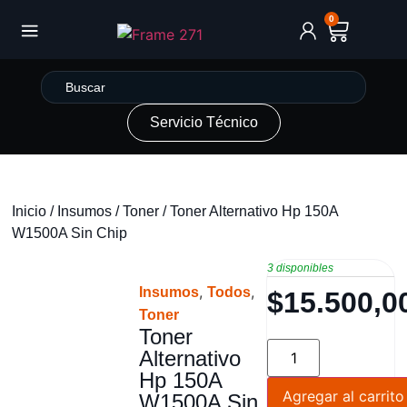
0
Servicio Técnico
Inicio
/
Insumos
/
Toner
/ Toner Alternativo Hp 150A
W1500A Sin Chip
3 disponibles
,
,
Insumos
Todos
$
15.500,0
Toner
Toner
Alternativo
Hp 150A
Agregar al carrito
W1500A Sin