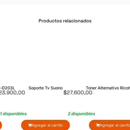
Productos relacionados
Tv Suono
Toner Alternativo Ricoh 3710
Toner Alterna
$
27.600,00
$
8.500,00
2 disponibles
169 disponibles
al carrito
Agregar al carrito
Agre