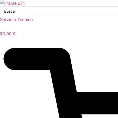
Ir
Search
al
...
contenido
Servicio Técnico
$
0,00
0