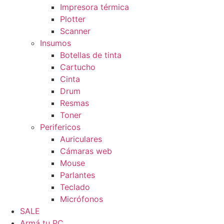
Impresora térmica
Plotter
Scanner
Insumos
Botellas de tinta
Cartucho
Cinta
Drum
Resmas
Toner
Perifericos
Auriculares
Cámaras web
Mouse
Parlantes
Teclado
Micrófonos
SALE
Armá tu PC