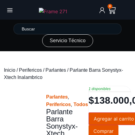
0
Servicio Técnico
Inicio
/
Perifericos
/
Parlantes
/ Parlante Barra Sonystyx-
Xtech Inalambrico
1 disponibles
,
Parlantes
$
138.000,
,
Perifericos
Todos
Parlante
Barra
Agregar al carrito
Sonystyx-
Comprar
Xtech