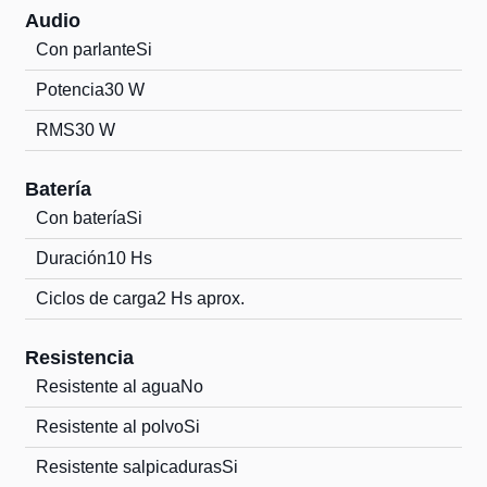
Audio
Con parlante
Si
Potencia
30 W
RMS
30 W
Batería
Con batería
Si
Duración
10 Hs
Ciclos de carga
2 Hs aprox.
Resistencia
Resistente al agua
No
Resistente al polvo
Si
Resistente salpicaduras
Si