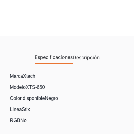
Especificaciones
Descripción
Marca
Xtech
Modelo
XTS-650
Color disponible
Negro
Linea
Stix
RGB
No