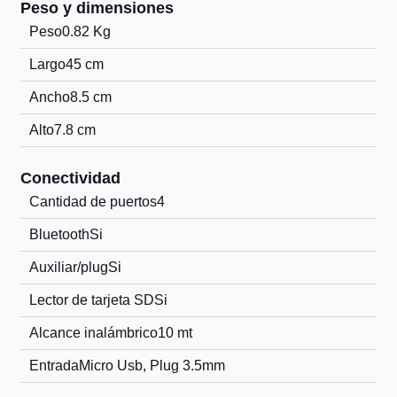
Peso y dimensiones
Peso
0.82 Kg
Largo
45 cm
Ancho
8.5 cm
Alto
7.8 cm
Conectividad
Cantidad de puertos
4
Bluetooth
Si
Auxiliar/plug
Si
Lector de tarjeta SD
Si
Alcance inalámbrico
10 mt
Entrada
Micro Usb, Plug 3.5mm