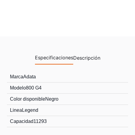
Especificaciones
Descripción
Marca
Adata
Modelo
800 G4
Color disponible
Negro
Linea
Legend
Capacidad
11293