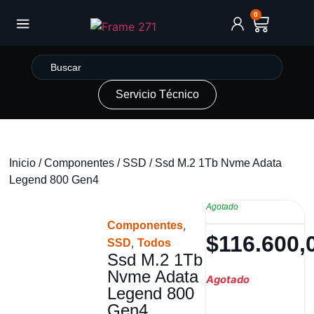
0
Servicio Técnico
Inicio
/
Componentes
/
SSD
/ Ssd M.2 1Tb Nvme Adata
Legend 800 Gen4
Agotado
,
Componentes
$
116.600,
,
SSD
Todos
Ssd M.2 1Tb
Nvme Adata
Agotado
Legend 800
Gen4