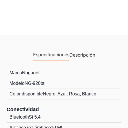
Especificaciones
Descripción
Marca
Noganet
Modelo
NG-920bt
Color disponible
Negro, Azul, Rosa, Blanco
Conectividad
Bluetooth
Si 5.4
Alcance inalámbrico
10 Mt