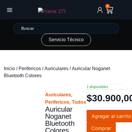
0
Servicio Técnico
Inicio
/
Perifericos
/
Auriculares
/ Auricular Noganet
Bluetooth Colores
1 disponibles
,
Auriculares
$
30.900,0
,
Perifericos
Todos
Auricular
Noganet
Agregar al carrito
Bluetooth
Comprar
Colores