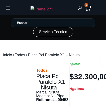
0
Servicio Técnico
Inicio
/
Todos
/ Placa Pci Paralelo X1 – Nisuta
Agotado
Todos
$
32.300,0
Placa Pci
Paralelo X1
– Nisuta
Agotado
Marca: Nisuta
Modelo: Ns-Plpa
Referencia: 00458