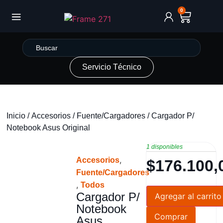
0
Servicio Técnico
Inicio
/
Accesorios
/
Fuente/Cargadores
/ Cargador P/
Notebook Asus Original
1 disponibles
,
Accesorios
$
176.100,
Fuente/Cargadores
,
Todos
Cargador P/
Agregar al carrito
Notebook
Comprar
Asus