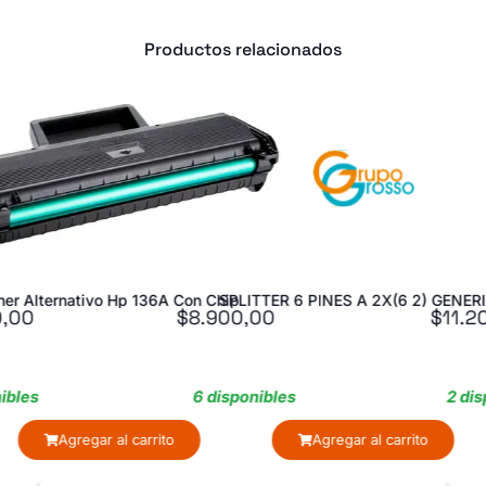
Productos relacionados
TTER 6 PINES A 2X(6 2) GENERICO
Conversor Hdmi A Vga Fijo Int.Co
00
$
11.200,00
$
13.0
ibles
2 disponibles
9 dis
Agregar al carrito
Agregar al carrito