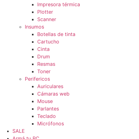
Impresora térmica
Plotter
Scanner
Insumos
Botellas de tinta
Cartucho
Cinta
Drum
Resmas
Toner
Perifericos
Auriculares
Cámaras web
Mouse
Parlantes
Teclado
Micrófonos
SALE
Armá tu PC