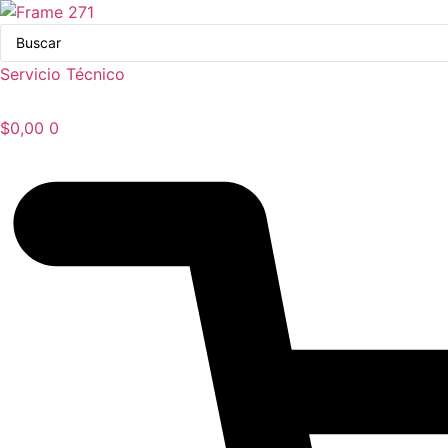
Ir
Search
al
...
contenido
Servicio Técnico
$
0,00
0