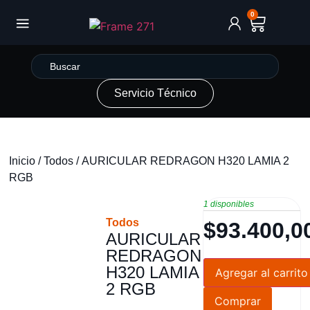
0
Servicio Técnico
Inicio
/
Todos
/ AURICULAR REDRAGON H320 LAMIA 2
RGB
1 disponibles
Todos
$
93.400,0
AURICULAR
REDRAGON
H320 LAMIA
Agregar al carrito
2 RGB
Comprar