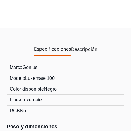
Especificaciones
Descripción
Marca
Genius
Modelo
Luxemate 100
Color disponible
Negro
Linea
Luxemate
RGB
No
Peso y dimensiones