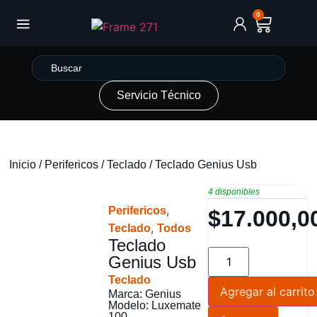
0
Servicio Técnico
Inicio
/
Perifericos
/
Teclado
/ Teclado Genius Usb
4 disponibles
,
Perifericos
$
17.000,0
,
Teclado
Todos
Teclado
Genius Usb
Teclado
Agregar al carrito
Marca: Genius
Modelo: Luxemate
100