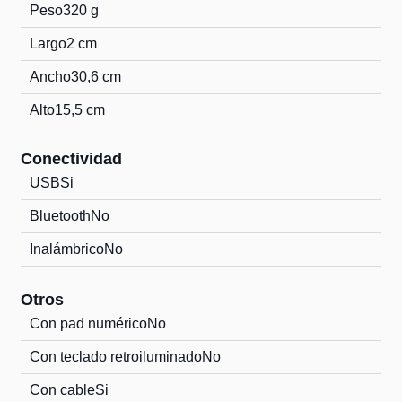
Peso
320 g
Largo
2 cm
Ancho
30,6 cm
Alto
15,5 cm
Conectividad
USB
Si
Bluetooth
No
Inalámbrico
No
Otros
Con pad numérico
No
Con teclado retroiluminado
No
Con cable
Si