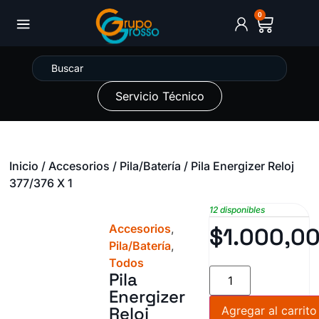
0
Servicio Técnico
Inicio
/
Accesorios
/
Pila/Batería
/ Pila Energizer Reloj
377/376 X 1
12 disponibles
Accesorios
,
$
1.000,0
Pila/Batería
,
Todos
Pila
Energizer
Reloj
Agregar al carrito