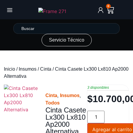
0
Servicio Técnico
Inicio
/
Insumos
/
Cinta
/ Cinta Casete Lx300 Lx810 Ap2000
Alternativa
3 disponibles
,
,
Cinta
Insumos
$
10.700,0
Todos
Cinta Casete
Lx300 Lx810
Ap2000
Agregar al carrito
Alternativa