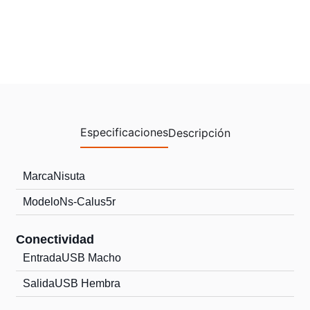
Especificaciones
Descripción
Marca
Nisuta
Modelo
Ns-Calus5r
Conectividad
Entrada
USB Macho
Salida
USB Hembra