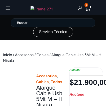
0
Servicio Técnico
Inicio
/
Accesorios
/
Cables
/ Alargue Cable Usb 5Mt M – H
Nisuta
Agotado
,
Accesorios
$
21.900,0
,
Cables
Todos
Alargue
Cable Usb
Agotado
5Mt M – H
Nisuta