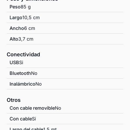
Peso
85 g
Largo
10,5 cm
Ancho
6 cm
Alto
3,7 cm
Conectividad
USB
Si
Bluetooth
No
Inalámbrico
No
Otros
Con cable removible
No
Con cable
Si
Largo del cable
1,5 mt