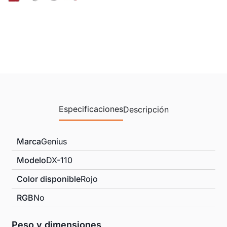
Especificaciones
Descripción
Marca
Genius
Modelo
DX-110
Color disponible
Rojo
RGB
No
Peso y dimensiones