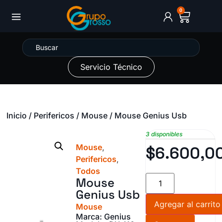
0
Servicio Técnico
Inicio
/
Perifericos
/
Mouse
/ Mouse Genius Usb
3 disponibles
Mouse
,
$
6.600,0
Perifericos
,
Todos
Mouse
Genius Usb
Agregar al carrito
Mouse
Marca: Genius