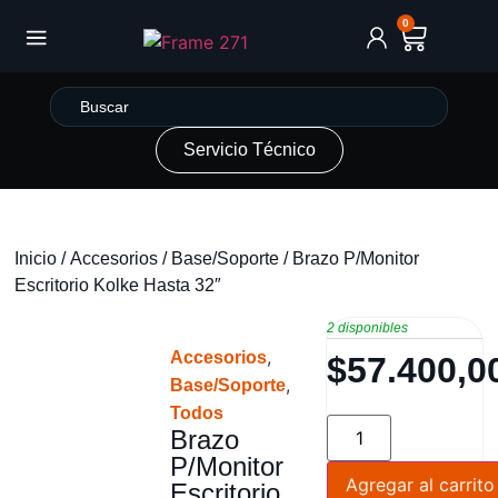
0
Servicio Técnico
Inicio
/
Accesorios
/
Base/Soporte
/ Brazo P/Monitor
Escritorio Kolke Hasta 32″
2 disponibles
,
Accesorios
$
57.400,0
,
Base/Soporte
Todos
Brazo
P/Monitor
Agregar al carrito
Escritorio