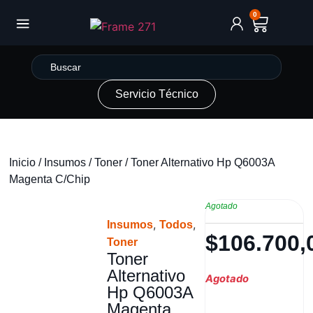
0
Servicio Técnico
Inicio
/
Insumos
/
Toner
/ Toner Alternativo Hp Q6003A
Magenta C/Chip
Agotado
,
,
Insumos
Todos
$
106.700,
Toner
Toner
Alternativo
Agotado
Hp Q6003A
Magenta