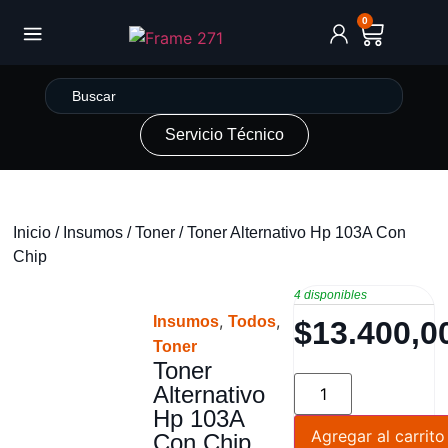
0
Servicio Técnico
Inicio
/
Insumos
/
Toner
/ Toner Alternativo Hp 103A Con
Chip
4 disponibles
,
,
Insumos
Todos
$
13.400,0
Toner
Toner
Alternativo
Hp 103A
Agregar al carrito
Con Chip