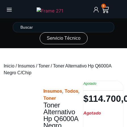
0
Servicio Técnico
Inicio
/
Insumos
/
Toner
/ Toner Alternativo Hp Q6000A
Negro C/Chip
Agotado
,
,
Insumos
Todos
$
114.700,
Toner
Toner
Alternativo
Agotado
Hp Q6000A
Negro