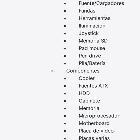
Fuente/Cargadores
Fundas
Herramientas
Iluminacion
Joystick
Memoria SD
Pad mouse
Pen drive
Pila/Batería
Componentes
Cooler
Fuentes ATX
HDD
Gabinete
Memoria
Microprocesador
Motherboard
Placa de video
Placas varias