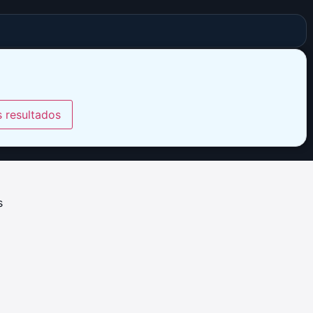
s resultados
s