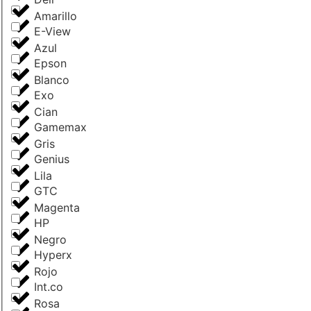
Amarillo
E-View
Azul
Epson
Blanco
Exo
Cian
Gamemax
Gris
Genius
Lila
GTC
Magenta
HP
Negro
Hyperx
Rojo
Int.co
Rosa