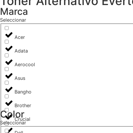
Toner Alternativo Ever
Marca
Seleccionar
Acer
Adata
Aerocool
Asus
Bangho
Brother
Color
Crucial
Seleccionar
Dell