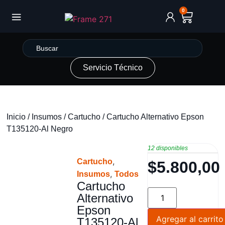
0
Servicio Técnico
Inicio
/
Insumos
/
Cartucho
/ Cartucho Alternativo Epson
T135120-Al Negro
12 disponibles
,
Cartucho
$
5.800,00
,
Insumos
Todos
Cartucho
Alternativo
Epson
Agregar al carrito
T135120-Al