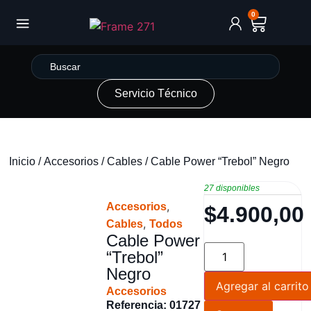
0
Servicio Técnico
Inicio
/
Accesorios
/
Cables
/ Cable Power “Trebol” Negro
27 disponibles
,
Accesorios
$
4.900,00
,
Cables
Todos
Cable Power
“Trebol”
Negro
Agregar al carrito
Accesorios
Referencia: 01727