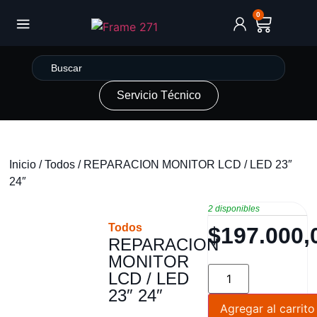
0
Servicio Técnico
Inicio
/
Todos
/ REPARACION MONITOR LCD / LED 23″
24″
2 disponibles
Todos
$
197.000,
REPARACION
MONITOR
LCD / LED
23″ 24″
Agregar al carrito