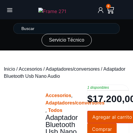
0
Servicio Técnico
Inicio
/
Accesorios
/
Adaptadores/conversores
/ Adaptador
Bluetooth Usb Nano Audio
1 disponibles
,
Accesorios
$
17.200,0
Adaptadores/conversores
,
Todos
Adaptador
Agregar al carrito
Bluetooth
Comprar
Usb Nano