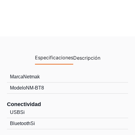
Especificaciones
Descripción
Marca
Netmak
Modelo
NM-BT8
Conectividad
USB
Si
Bluetooth
Si