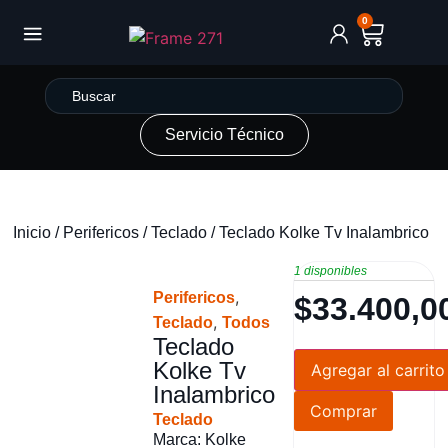
0
Servicio Técnico
Inicio
/
Perifericos
/
Teclado
/ Teclado Kolke Tv Inalambrico
1 disponibles
,
Perifericos
$
33.400,0
,
Teclado
Todos
Teclado
Kolke Tv
Agregar al carrito
Inalambrico
Comprar
Teclado
Marca: Kolke