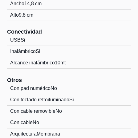
Ancho
14,8 cm
Alto
9,8 cm
Conectividad
USB
Si
Inalámbrico
Si
Alcance inalámbrico
10mt
Otros
Con pad numérico
No
Con teclado retroiluminado
Si
Con cable removible
No
Con cable
No
Arquitectura
Membrana