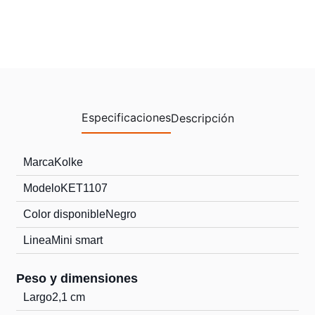
Especificaciones
Descripción
Marca
Kolke
Modelo
KET1107
Color disponible
Negro
Linea
Mini smart
Peso y dimensiones
Largo
2,1 cm