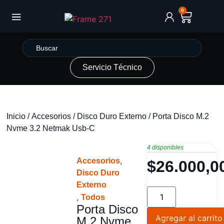
0
Servicio Técnico
Inicio
/
Accesorios
/
Disco Duro Externo
/ Porta Disco M.2
Nvme 3.2 Netmak Usb-C
4 disponibles
,
Accesorios
$
26.000,0
Disco Duro
Externo
,
Todos
Porta Disco
Agregar al carrito
M.2 Nvme