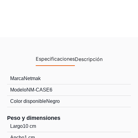
Especificaciones
Descripción
Marca
Netmak
Modelo
NM-CASE6
Color disponible
Negro
Peso y dimensiones
Largo
10 cm
Ancho
1 cm