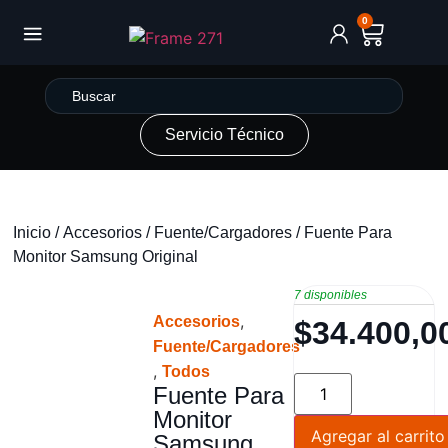
0
Servicio Técnico
Inicio
/
Accesorios
/
Fuente/Cargadores
/ Fuente Para
Monitor Samsung Original
7 disponibles
,
Accesorios
$
34.400,0
Fuente/Cargadores
,
Todos
Fuente Para
Monitor
Agregar al carrito
Samsung