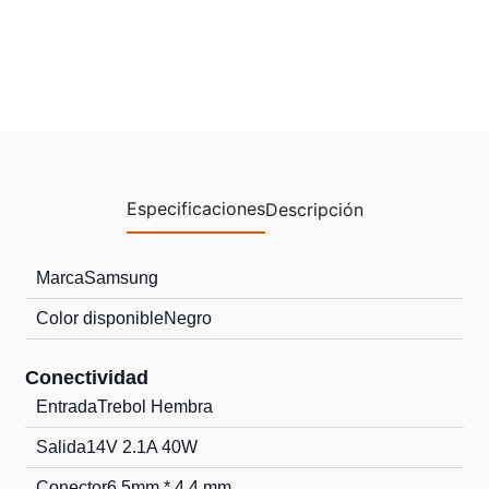
Especificaciones
Descripción
Marca
Samsung
Color disponible
Negro
Conectividad
Entrada
Trebol Hembra
Salida
14V 2.1A 40W
Conector
6,5mm * 4,4 mm