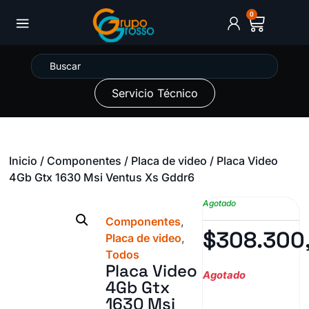
0
Servicio Técnico
Inicio
/
Componentes
/
Placa de video
/ Placa Video
4Gb Gtx 1630 Msi Ventus Xs Gddr6
Agotado
Componentes
,
$
308.300
Placa de video
,
Todos
Placa Video
Agotado
4Gb Gtx
1630 Msi