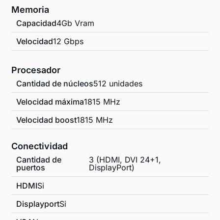
Memoria
Capacidad
4Gb Vram
Velocidad
12 Gbps
Procesador
Cantidad de núcleos
512 unidades
Velocidad máxima
1815 MHz
Velocidad boost
1815 MHz
Conectividad
Cantidad de
3 (HDMI, DVI 24+1,
puertos
DisplayPort)
HDMI
Si
Displayport
Si