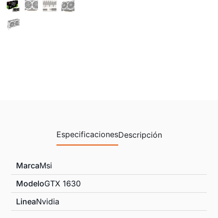
Especificaciones
Descripción
Marca
Msi
Modelo
GTX 1630
Linea
Nvidia