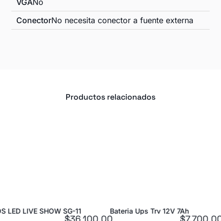
VGA
No
Conector
No necesita conector a fuente externa
Productos relacionados
ia Ups Trv 12V 7Ah
Mouse Genius Usb
LAMP
$
7.700,00
$
18.900,00