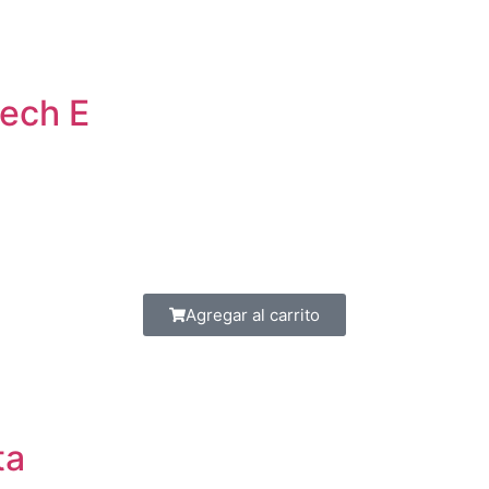
tech E
Agregar al carrito
ta