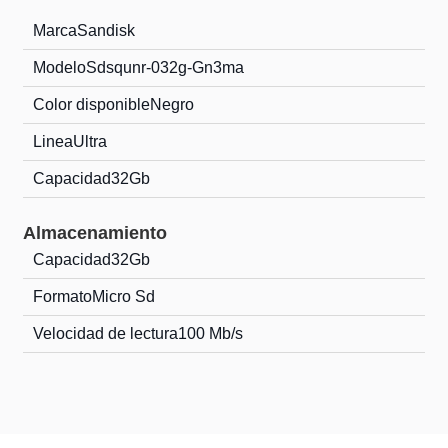
Marca
Sandisk
Modelo
Sdsqunr-032g-Gn3ma
Color disponible
Negro
Linea
Ultra
Capacidad
32Gb
Almacenamiento
Capacidad
32Gb
Formato
Micro Sd
Velocidad de lectura
100 Mb/s