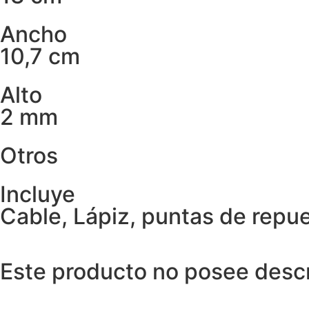
Ancho
10,7 cm
Alto
2 mm
Otros
Incluye
Cable, Lápiz, puntas de repu
Este producto no posee descri