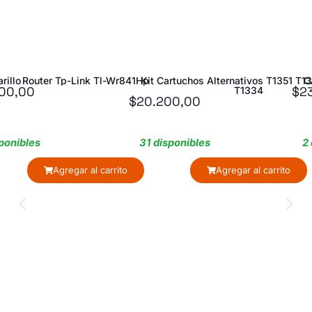
 Tl-Wr841Hp
Kit Cartuchos Alternativos T1351 T1332 T1333
CALCULADORA KENKO
$
23.700,00
T1334
$
20.200,00
31 disponibles
2 disponibles
 carrito
Agregar al carrito
Agregar