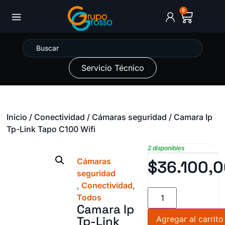
0
Servicio Técnico
Inicio
/
Conectividad
/
Cámaras seguridad
/ Camara Ip
Tp-Link Tapo C100 Wifi
2 disponibles
Cámaras
$
36.100,
seguridad
,
Conectividad
,
Todos
Camara Ip
Tp-Link
Agregar al carrito