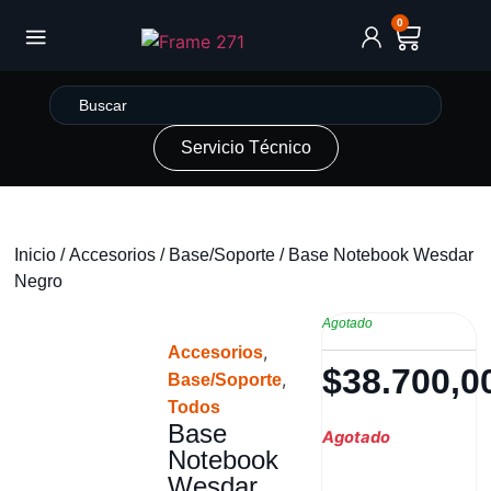
0
Servicio Técnico
Inicio
/
Accesorios
/
Base/Soporte
/ Base Notebook Wesdar
Negro
Agotado
,
Accesorios
$
38.700,0
,
Base/Soporte
Todos
Base
Agotado
Notebook
Wesdar