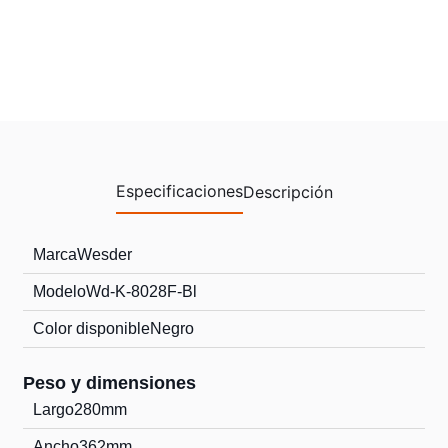
Especificaciones
Descripción
Marca
Wesder
Modelo
Wd-K-8028F-Bl
Color disponible
Negro
Peso y dimensiones
Largo
280mm
Ancho
362mm