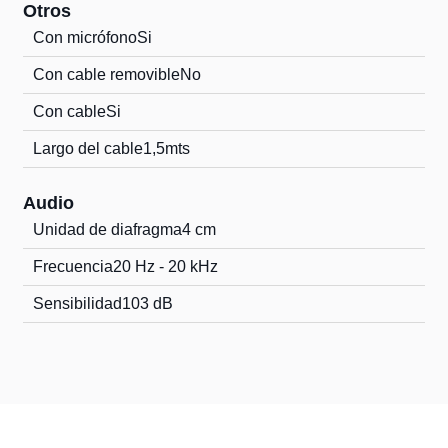
Otros
Con micrófono
Si
Con cable removible
No
Con cable
Si
Largo del cable
1,5mts
Audio
Unidad de diafragma
4 cm
Frecuencia
20 Hz - 20 kHz
Sensibilidad
103 dB