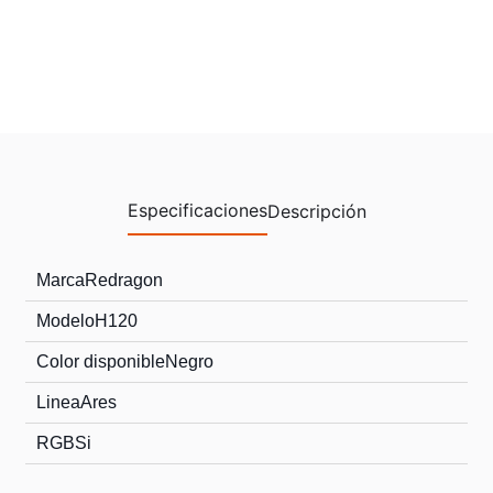
Especificaciones
Descripción
Marca
Redragon
Modelo
H120
Color disponible
Negro
Linea
Ares
RGB
Si