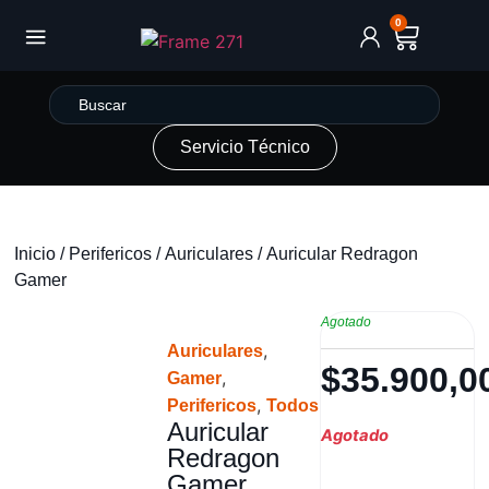
0
Servicio Técnico
Inicio
/
Perifericos
/
Auriculares
/ Auricular Redragon
Gamer
Agotado
,
Auriculares
$
35.900,0
,
Gamer
,
Perifericos
Todos
Auricular
Agotado
Redragon
Gamer