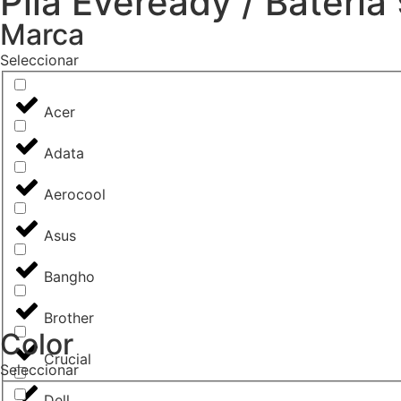
Pila Eveready / Bateria
Marca
Seleccionar
Acer
Adata
Aerocool
Asus
Bangho
Brother
Color
Crucial
Seleccionar
Dell