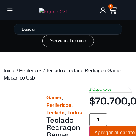
0
Servicio Técnico
Inicio
/
Perifericos
/
Teclado
/ Teclado Redragon Gamer
Mecanico Usb
2 disponibles
,
Gamer
$
70.700,
,
Perifericos
,
Teclado
Todos
Teclado
Redragon
Agregar al carrito
Gamer