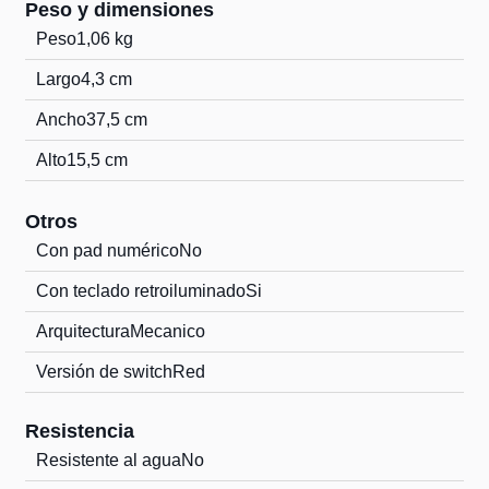
Peso y dimensiones
Peso
1,06 kg
Largo
4,3 cm
Ancho
37,5 cm
Alto
15,5 cm
Otros
Con pad numérico
No
Con teclado retroiluminado
Si
Arquitectura
Mecanico
Versión de switch
Red
Resistencia
Resistente al agua
No