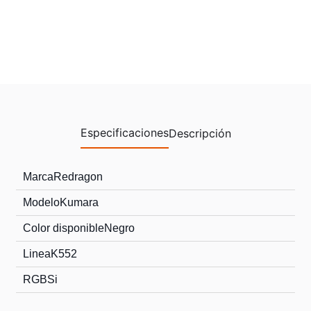
Especificaciones
Descripción
Marca
Redragon
Modelo
Kumara
Color disponible
Negro
Linea
K552
RGB
Si