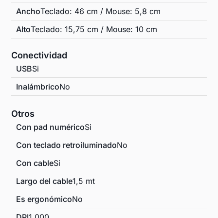
Ancho
Teclado: 46 cm / Mouse: 5,8 cm
Alto
Teclado: 15,75 cm / Mouse: 10 cm
Conectividad
USB
Si
Inalámbrico
No
Otros
Con pad numérico
Si
Con teclado retroiluminado
No
Con cable
Si
Largo del cable
1,5 mt
Es ergonómico
No
DPI
1.000