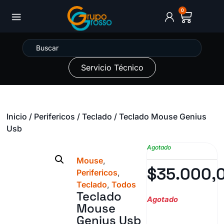
0
Servicio Técnico
Inicio
/
Perifericos
/
Teclado
/ Teclado Mouse Genius
Usb
Agotado
Mouse
,
$
35.000,
Perifericos
,
Teclado
,
Todos
Teclado
Agotado
Mouse
Genius Usb