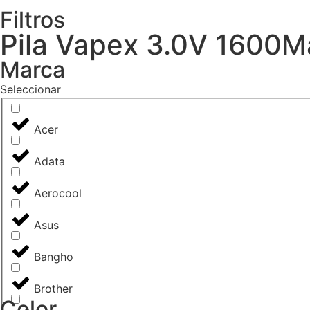
Filtros
Pila Vapex 3.0V 1600M
Marca
Seleccionar
Acer
Adata
Aerocool
Asus
Bangho
Brother
Color