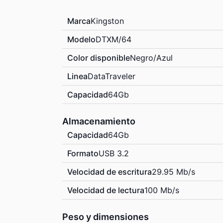
Marca
Kingston
Modelo
DTXM/64
Color disponible
Negro/Azul
Linea
DataTraveler
Capacidad
64Gb
Almacenamiento
Capacidad
64Gb
Formato
USB 3.2
Velocidad de escritura
29.95 Mb/s
Velocidad de lectura
100 Mb/s
Peso y dimensiones