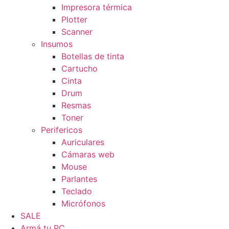
Impresora térmica
Plotter
Scanner
Insumos
Botellas de tinta
Cartucho
Cinta
Drum
Resmas
Toner
Perifericos
Auriculares
Cámaras web
Mouse
Parlantes
Teclado
Micrófonos
SALE
Armá tu PC