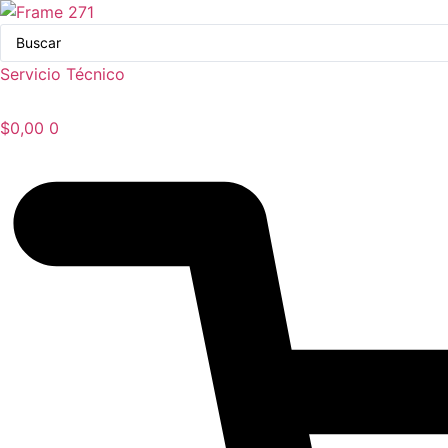
Ir
Search
al
...
contenido
Servicio Técnico
$
0,00
0