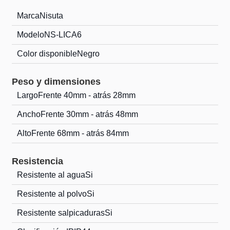
Marca
Nisuta
Modelo
NS-LICA6
Color disponible
Negro
Peso y dimensiones
Largo
Frente 40mm - atrás 28mm
Ancho
Frente 30mm - atrás 48mm
Alto
Frente 68mm - atrás 84mm
Resistencia
Resistente al agua
Si
Resistente al polvo
Si
Resistente salpicaduras
Si