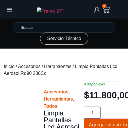
0
Servicio Técnico
Inicio
/
Accesorios
/
Herramientas
/ Limpia Pantallas Lcd
Aerosol Rd90 230Cc
4 disponibles
,
Accesorios
$
11.800,0
,
Herramientas
Todos
Limpia
Pantallas
Agregar al carrito
Lcd Aerosol