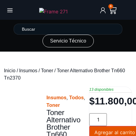
0
Servicio Técnico
Inicio
/
Insumos
/
Toner
/ Toner Alternativo Brother Tn660
Tn2370
13 disponibles
,
,
Insumos
Todos
$
11.800,0
Toner
Toner
Alternativo
Brother
Agregar al carrito
Tn660